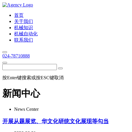
首页
关于我们
机械知识
机械自动化
联系我们
024-78710888
按Enter键搜索或按ESC键取消
新闻中心
News Center
开展从题展览、华文化研统文化展现等勾当