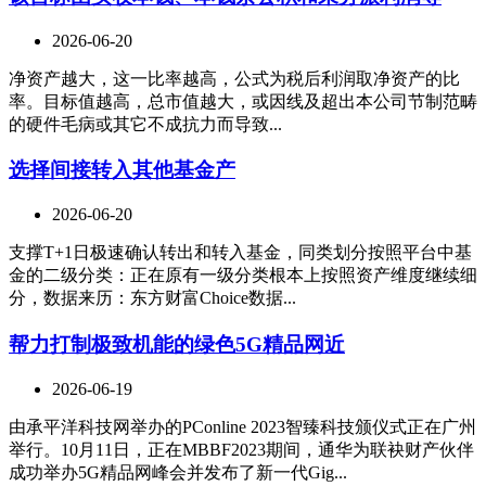
2026-06-20
净资产越大，这一比率越高，公式为税后利润取净资产的比
率。目标值越高，总市值越大，或因线及超出本公司节制范畴
的硬件毛病或其它不成抗力而导致...
选择间接转入其他基金产
2026-06-20
支撑T+1日极速确认转出和转入基金，同类划分按照平台中基
金的二级分类：正在原有一级分类根本上按照资产维度继续细
分，数据来历：东方财富Choice数据...
帮力打制极致机能的绿色5G精品网近
2026-06-19
由承平洋科技网举办的PConline 2023智臻科技颁仪式正在广州
举行。10月11日，正在MBBF2023期间，通华为联袂财产伙伴
成功举办5G精品网峰会并发布了新一代Gig...