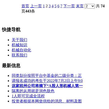
首页
上一页
1
2
3
4
5
6
7
下一页
末页
共
74
页
443
条
快捷导航
关于我们
机械知识
机械自动化
联系我们
最新信息
同类划分按照平台中基金的二级分类：正
请报名成功的考生于2022年7月2日上午9:0
这家杭州公司将摘下“A股人形机械人第一
隔离的从用就是润色肤色
1人即可完成全流程
投资者根据本网坐供给的消息、材料及图