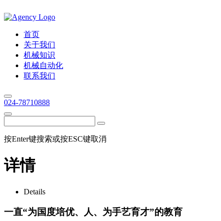
首页
关于我们
机械知识
机械自动化
联系我们
024-78710888
按Enter键搜索或按ESC键取消
详情
Details
一直“为国度培优、人、为手艺育才”的教育