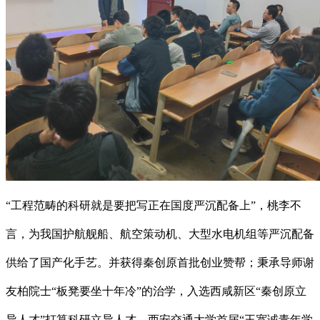
“工程范畴的科研就是要把写正在国度严沉配备上”，桃李不
言，为我国护航舰船、航空策动机、大型水电机组等严沉配备
供给了国产化手艺。并获得秦创原首批创业赞帮；秉承导师谢
友柏院士“板凳要坐十年冷”的治学，入选西咸新区“秦创原立
异人才”打算科研立异人才、西安交通大学首届“王宽诚青年学