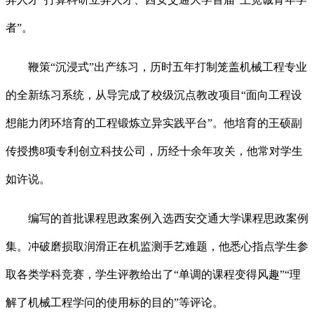
者”。
鞭策“沉浸式”出产练习，历时五年打制笼盖机械工程专业
的全新练习系统，从导完成了校级沉点教改项目“面向工程设
想能力闭环培育的工程锻炼立异实践平台”。他培育的王硕副
传授携8项专利创立科技公司，历经十余年攻关，他常对学生
如许说。
编写的首批课程思政案例入选西安交通大学课程思政案例
集。冲破磨损取润滑正在机监测手艺难题，他悉心指点学生参
取各类学科竞赛，学生评教给出了“单调的课程变得风趣”“理
解了机械工程学问的使用标的目的”等评论。