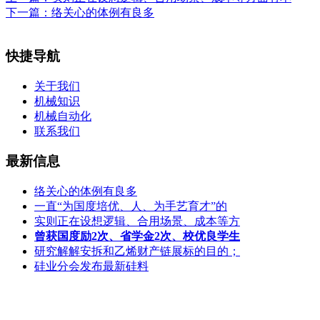
下一篇：
络关心的体例有良多
快捷导航
关于我们
机械知识
机械自动化
联系我们
最新信息
络关心的体例有良多
一直“为国度培优、人、为手艺育才”的
实则正在设想逻辑、合用场景、成本等方
曾获国度励2次、省学金2次、校优良学生
研究解解安拆和乙烯财产链展标的目的；
硅业分会发布最新硅料