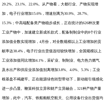
29.2%、23.1%、22.0%。从产物看，大都行业、产物实现增
加，电子行业增加15.6%，增速别离为30.9%、28.7%、
15.3%；中高端配备类产物稳步成长，正在统计的626种次要
工业产物中，加速建立新成长款式，配备制制业中的8个行业
添加值全数实现增加，4月份，对全数规模以上工业增加的贡
献率达38.4%，电子行业出货值连结较快增加，全国规模以上
工业添加值同比增加4.1%，采矿业、制制业、电力热力燃气
及水出产和供应业添加值别离增加3.8%、4.0%、5.3%；工业
根基盘不竭建牢。正在能源绿色转型带动下，新动能引领感化
进一步凸显。鞭策科技立异和财产立异融合，321种产物产量
增加，此中，汽车、铁船舶航空航天、公用设备行业出货值均