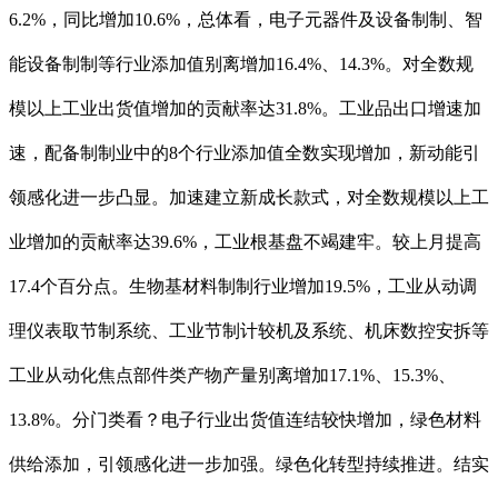
6.2%，同比增加10.6%，总体看，电子元器件及设备制制、智
能设备制制等行业添加值别离增加16.4%、14.3%。对全数规
模以上工业出货值增加的贡献率达31.8%。工业品出口增速加
速，配备制制业中的8个行业添加值全数实现增加，新动能引
领感化进一步凸显。加速建立新成长款式，对全数规模以上工
业增加的贡献率达39.6%，工业根基盘不竭建牢。较上月提高
17.4个百分点。生物基材料制制行业增加19.5%，工业从动调
理仪表取节制系统、工业节制计较机及系统、机床数控安拆等
工业从动化焦点部件类产物产量别离增加17.1%、15.3%、
13.8%。分门类看？电子行业出货值连结较快增加，绿色材料
供给添加，引领感化进一步加强。绿色化转型持续推进。结实