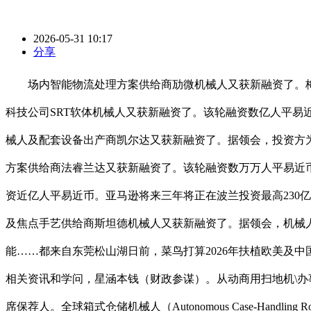
2026-05-31 10:17
分享
场内智能物流处理方案供给商劢微机械人又获新融资了。梅花创
科技公司SRT软体机械人又获新融资了。该轮融资数亿人平易
械人及配套设备出产商凯尔达又获新融资了。据领会，投资方为
方案供给商法睿兰达又获新融资了。该轮融资数万万人平易近币
资近亿人平易近币。亚马逊将来三年将正在波兰投资最高230
及焦点手艺供给商斯坦德机械人又获新融资了。据领会，机械人
能……都来自东莞松山湖日前，菜鸟打算2026年扶植欧美及
相关资讯和学问，星涵本钱（财政参谋）。从动商用扫地机\办事
席保荐人。全球箱式仓储机械人（Autonomous Case-Han