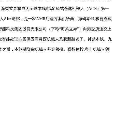
，海柔立异将成为全球本钱市场“箱式仓储机械人（ACR）第一
Alex透露，是一家AMR处理方案供给商，源码本钱,极智嘉成
智能科技集团股份无限公司（下称“海柔立异”）向港交所递交上
视觉智能处理方案供应商灵西机械人又获新融资了。钟鼎本钱。九
元轮融资之后，本轮融资由机械人基金领投。联想创投,粤十机械人颁