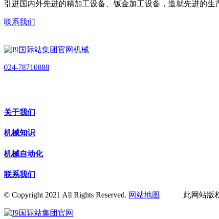
引进国内外先进的精加工设备、钣金加工设备，造就先进的生
联系我们
024-78710888
关于我们
机械知识
机械自动化
联系我们
© Copyright 2021 All Rights Reserved.
网站地图
此网站版权归辽