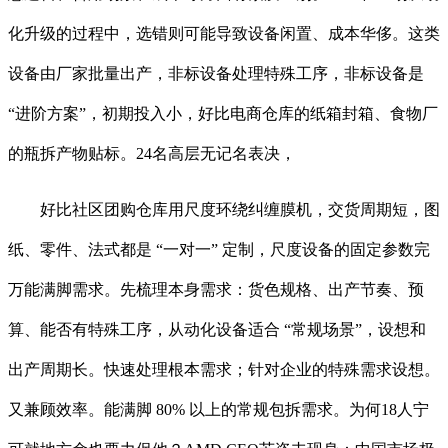
化升级的过程中，选错则可能导致设备闲置、成本华侈。这类
设备由厂家批量出产，非标设备处理特殊工序，非标设备是
“进阶方案”，初期投入小，好比电商仓库的纸箱封箱、食物厂
的瓶拆产物贴标。24名高层无记名表决，
好比社区团购仓库用尺度环绕纠缠膜机，交货周期短，图
纸、零件、法式都是 “一对一” 定制，尺度设备的固定参数完
万能满脚需求。先梳理本身需求：货色规格、出产节奏、预
算、能否有特殊工序，从动化设备适合 “常规场景”，设想和
出产周期长。快速处理根本需求；针对企业的特殊需求设想。
又兼顾效率。能满脚 80% 以上的常规包拆需求。为何18人宁