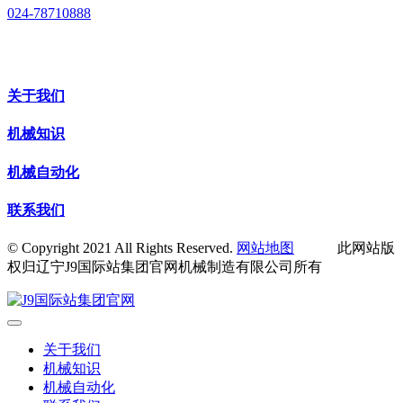
024-78710888
关于我们
机械知识
机械自动化
联系我们
© Copyright 2021 All Rights Reserved.
网站地图
此网站版
权归辽宁J9国际站集团官网机械制造有限公司所有
关于我们
机械知识
机械自动化